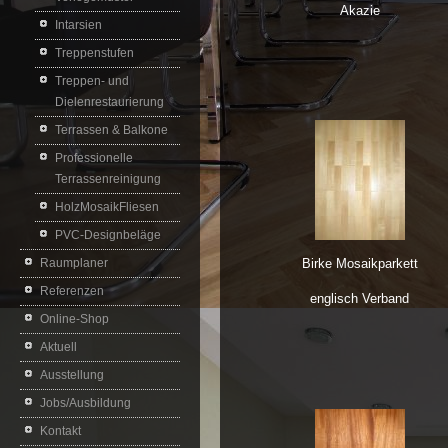
Akazie
Intarsien
Treppenstufen
Treppen- und
Dielenrestaurierung
Terrassen & Balkone
Professionelle
Terrassenreinigung
HolzMosaikFliesen
PVC-Designbeläge
Raumplaner
Birke Mosaikparkett
Referenzen
englisch Verband
Online-Shop
Aktuell
Ausstellung
Jobs/Ausbildung
Kontakt